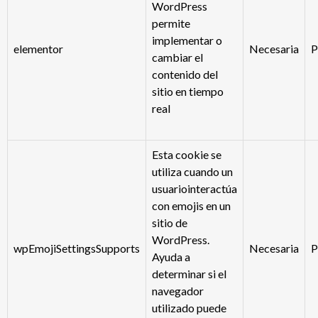
WordPress
permite
implementar o
elementor
Necesaria
P
cambiar el
contenido del
sitio en tiempo
real
Esta cookie se
utiliza cuando un
usuariointeractúa
con emojis en un
sitio de
WordPress.
wpEmojiSettingsSupports
Necesaria
P
Ayuda a
determinar si el
navegador
utilizado puede